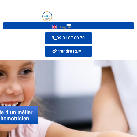
English
09 81 87 00 70
Prendre RDV
e d’un métier
chomotricien