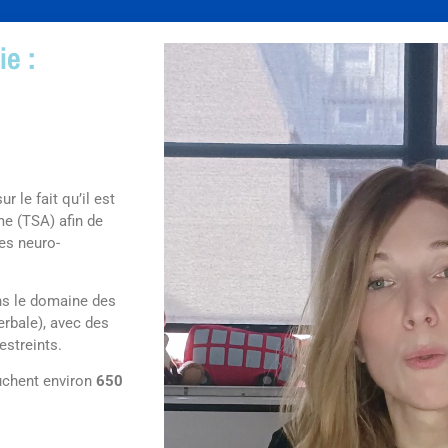
e :
r le fait qu’il est
me (TSA) afin de
les neuro-
ans le domaine des
erbale), avec des
estreints.
ouchent environ
650