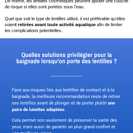
De même, les lentilles cosmétiques peuvent ajouter une couche 
de risque si elles sont portées sous l’eau.
Quel que soit le type de lentilles utilisé, il est préférable qu’elles 
soien
t retirées avant toute activité aquatique
 afin de limiter 
les complications potentielles.
Quelles solutions privilégier pour la
baignade lorsqu'on porte des lentilles ?
Face aux risques liés aux lentilles de contact et à la
baignade, la meilleure recommandation reste de retirer
ses lentilles avant de plonger et de porter plutôt
une
paire de lunettes adaptées
.
Cela permet non seulement de préserver la santé des
yeux, mais aussi de garantir un plus grand confort et