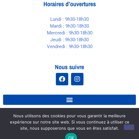
Horaires d’ouvertures
Lundi : 9h30-18h30
Mardi : 9h30-18h30
Mercredi : 9h30-18h30
Jeudi : 9h30-18h30
Vendredi : 9h30-18h30
Nous suivre
Nous utilisons des cookies pour vous garantir la meilleure
Site réalisé par
raphaelle-webmaster.fr
expérience sur notre site web. Si vous continuez à utiliser ce
site, nous supposerons que vous en êtes satisfait.
OK