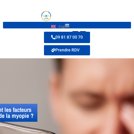
English
09 81 87 00 70
Prendre RDV
t les facteurs
de la myopie ?