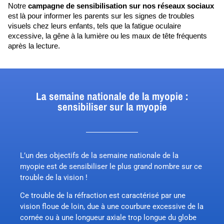
Notre 
campagne de sensibilisation sur nos réseaux sociaux
est là pour informer les parents sur les signes de troubles 
visuels chez leurs enfants, tels que la fatigue oculaire 
excessive, la gêne à la lumière ou les maux de tête fréquents 
après la lecture. 
La semaine nationale de la myopie :
sensibiliser sur la myopie
L’un des objectifs de la semaine nationale de la
myopie est de sensibiliser le plus grand nombre sur
ce
trouble de la vision
!
Ce trouble de la réfraction est caractérisé par une
vision floue de loin, due à une courbure excessive de la
cornée ou à une longueur axiale trop longue du globe