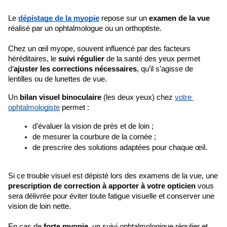
Le 
dépistage de la myopie
 repose sur un 
examen de la vue
réalisé par un ophtalmologue ou un orthoptiste. 
Chez un œil myope, souvent influencé par des facteurs 
héréditaires, le 
suivi régulier
 de la santé des yeux permet 
d’
ajuster les corrections nécessaires
, qu’il s’agisse de 
lentilles ou de lunettes de vue.
Un 
bilan visuel binoculaire
 (les deux yeux) chez 
votre 
ophtalmologiste
 permet : 
d’évaluer la vision de près et de loin ;
de mesurer la courbure de la cornée ;
de prescrire des solutions adaptées pour chaque œil.
Si ce trouble visuel est dépisté lors des examens de la vue, une 
prescription de correction à apporter à votre opticien 
vous 
sera délivrée pour éviter toute fatigue visuelle et conserver une 
vision de loin nette. 
En cas de
 forte myopie
, un suivi ophtalmologique régulier et 