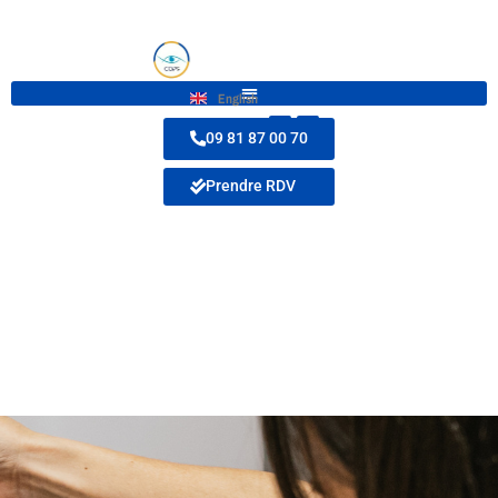
English
09 81 87 00 70
Prendre RDV
À quel âge consulter
un ophtalmo pédiatre
pour son enfant ?