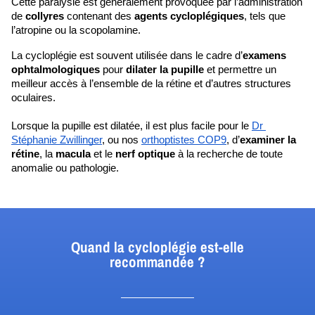
Cette paralysie est généralement provoquée par l’administration 
de 
collyres 
contenant des 
agents cycloplégiques
, tels que 
l’atropine ou la scopolamine. 
La cycloplégie est souvent utilisée dans le cadre d’
examens 
ophtalmologiques
 pour 
dilater la pupille
 et permettre un 
meilleur accès à l’ensemble de la rétine et d’autres structures 
oculaires. 
Lorsque la pupille est dilatée, il est plus facile pour le 
Dr 
Stéphanie Zwillinger
, ou nos 
orthoptistes COP9
, d’
examiner la 
rétine
, la 
macula 
et le 
nerf optique
 à la recherche de toute 
anomalie ou pathologie.
Quand la cycloplégie est-elle
recommandée ?