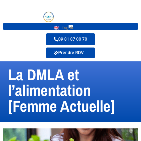
English
09 81 87 00 70
Prendre RDV
La DMLA et
l’alimentation
[Femme Actuelle]