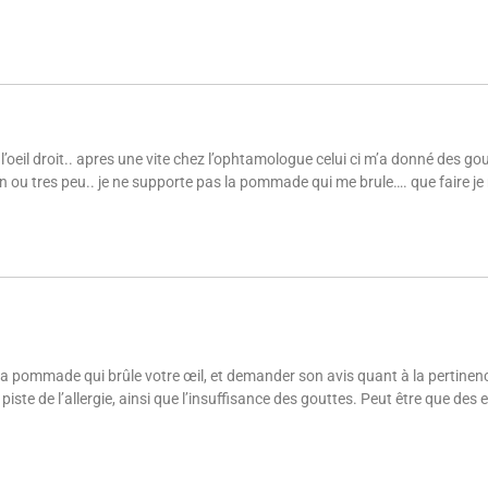
 l’oeil droit.. apres une vite chez l’ophtamologue celui ci m’a donné des g
ion ou tres peu.. je ne supporte pas la pommade qui me brule…. que faire j
la pommade qui brûle votre œil, et demander son avis quant à la pertinen
a piste de l’allergie, ainsi que l’insuffisance des gouttes. Peut être que d