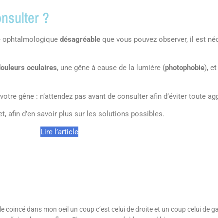
nsulter ?
me ophtalmologique
désagréable
que vous pouvez observer, il est n
ouleurs oculaires
, une gêne à cause de la lumière (
photophobie
), e
tre gêne : n’attendez pas avant de consulter afin d’éviter toute ag
, afin d’en savoir plus sur les solutions possibles.
Lire l’article
ble coincé dans mon oeil un coup c’est celui de droite et un coup celui de ga