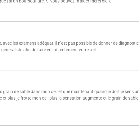
e j’ai un boursouflure. Si vous pouvez m’aider merci bien.
, avec les examens adéquat, il n’est pas possible de donner de diagnosti
énéraliste afin de faire voir directement votre œil.
os grain de sable dans mon oeil et que maintenant quand je dort je sens un
e et plus je frotte mon oeil plus la sensation augmente et le grain de sable 